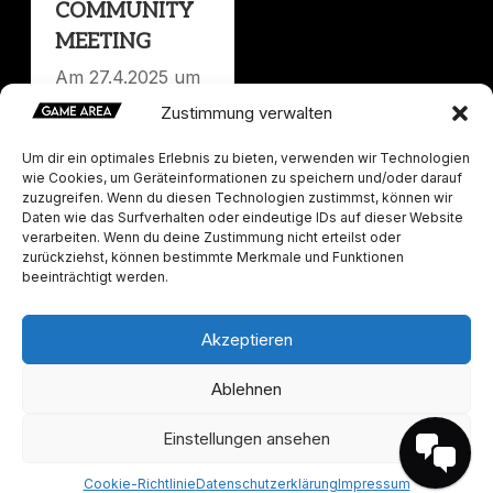
COMMUNITY
MEETING
Am 27.4.2025 um
19 Uhr ist es
Zustimmung verwalten
wieder soweit, ein
Community
Um dir ein optimales Erlebnis zu bieten, verwenden wir Technologien
wie Cookies, um Geräteinformationen zu speichern und/oder darauf
Meeting steht an.
zuzugreifen. Wenn du diesen Technologien zustimmst, können wir
Es gibt so ein paar
Daten wie das Surfverhalten oder eindeutige IDs auf dieser Website
Dinge worüber
verarbeiten. Wenn du deine Zustimmung nicht erteilst oder
zurückziehst, können bestimmte Merkmale und Funktionen
wir reden müssen:
beeinträchtigt werden.
TEILEN
Akzeptieren
Ablehnen
Einstellungen ansehen
GAME AREA 2025 / created by BETUKEY ©
⌈
Datenschutz
⌋ ⌈
Impressum
⌋ ⌈
Cookie-Richtlinien
⌋
Cookie-Richtlinie
Datenschutzerklärung
Impressum