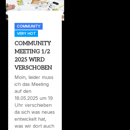
COMMUNITY
VERY HOT
COMMUNITY
MEETING 1/2
2025 WIRD
VERSCHOBEN
Moin, leider muss
ich das Meeting
auf den
18.05.2025 um 19
Uhr verschieben
da sich was neues
entwickelt hat,
was wir dort auch