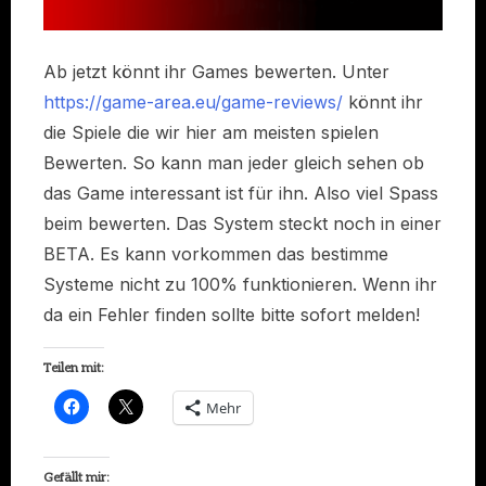
Ab jetzt könnt ihr Games bewerten. Unter
https://game-area.eu/game-reviews/
könnt ihr
die Spiele die wir hier am meisten spielen
Bewerten. So kann man jeder gleich sehen ob
das Game interessant ist für ihn. Also viel Spass
beim bewerten. Das System steckt noch in einer
BETA. Es kann vorkommen das bestimme
Systeme nicht zu 100% funktionieren. Wenn ihr
da ein Fehler finden sollte bitte sofort melden!
Teilen mit:
K
K
Mehr
l
l
i
i
c
c
k
k
,
e
Gefällt mir: