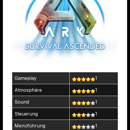
Gameplay
1
Atmosphäre
1
Sound
1
Steuerung
1
Menüführung
1