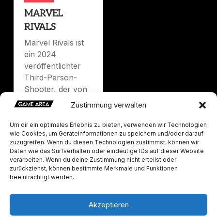
MARVEL
RIVALS
Marvel Rivals ist
ein 2024
veröffentlichter
Third-Person-
Shooter, der von
NetEase Games in
Zustimmung verwalten
Zusammenarbeit
mit Marvel Games
Um dir ein optimales Erlebnis zu bieten, verwenden wir Technologien
wie Cookies, um Geräteinformationen zu speichern und/oder darauf
entwickelt und
zuzugreifen. Wenn du diesen Technologien zustimmst, können wir
veröffentlicht
Daten wie das Surfverhalten oder eindeutige IDs auf dieser Website
wurde. Das Spiel
verarbeiten. Wenn du deine Zustimmung nicht erteilst oder
zurückziehst, können bestimmte Merkmale und Funktionen
erschien am 6.
beeinträchtigt werden.
Dezember 2024 f
Akzeptieren