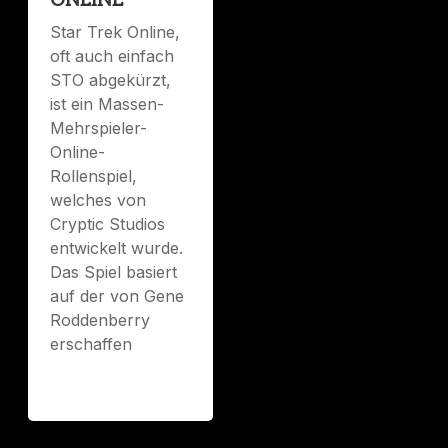
ONLINE
Star Trek Online,
oft auch einfach
STO abgekürzt,
ist ein Massen-
Mehrspieler-
Online-
Rollenspiel,
welches von
Cryptic Studios
entwickelt wurde.
Das Spiel basiert
auf der von Gene
Roddenberry
erschaffen