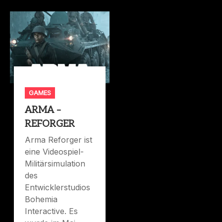
GAMES
ARMA –
REFORGER
Arma Reforger ist
eine Videospiel-
Militärsimulation
des
Entwicklerstudios
Bohemia
Interactive. Es