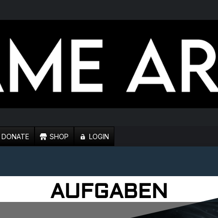
1 (BETA)
DONATE
SHOP
LOGIN
 YOUTUBE PREMIUM STEHT FEST
AUFGABEN
 START