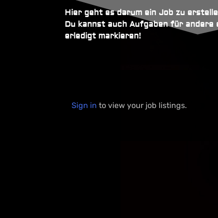
ARMA MOD SERVER LAUFEN WI
Hier geht es darum ein Job zu erstell
Du kannst auch Aufgaben für andere er
ARMA REFORGER – PLAY NIGHT
erledigt markieren!
ARMA REFORGER HAT EIN UPD
UPDATE DER WEBSEITE VER. 1.0.
COMMUNITY MEETING
Umbau Des Discords
DER GEWINNER VOM 3 MONATE
2 NEUE ARMA SERVER SIND AM
Sign in
to view your job listings.
ARMA 1.3 UND DIE MODS
GEWINNSPIELE
ARMA MOD SERVER LAUFEN WI
ARMA REFORGER – PLAY NIGHT
ARMA REFORGER HAT EIN UPD
UPDATE DER WEBSEITE VER. 1.0.