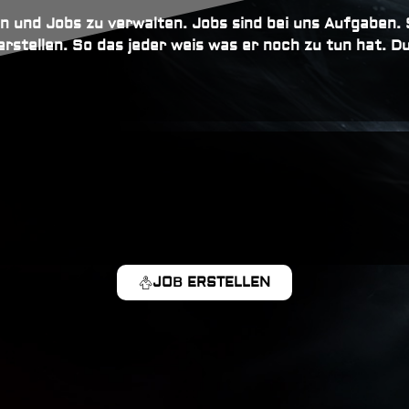
EDER
en und Jobs zu verwalten. Jobs sind bei uns Aufgaben.
stellen. So das jeder weis was er noch zu tun hat. Du
ATE BEKOMMEN
1 (BETA)
 YOUTUBE PREMIUM STEHT FEST
 START
EDER
JOB ERSTELLEN
ATE BEKOMMEN
1 (BETA)